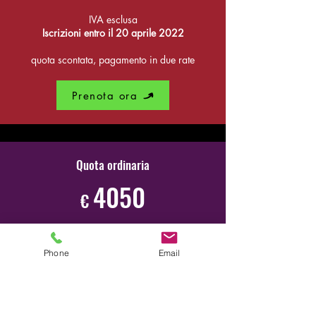
IVA esclusa
Iscrizioni entro il 20 aprile 2022
quota scontata, pagamento in due rate
Prenota ora
Quota ordinaria
4050
€
IVA esclusa
Iscrizioni fino al 11 giugno 2022
Phone
Email
quota intera, pagamento in due rate